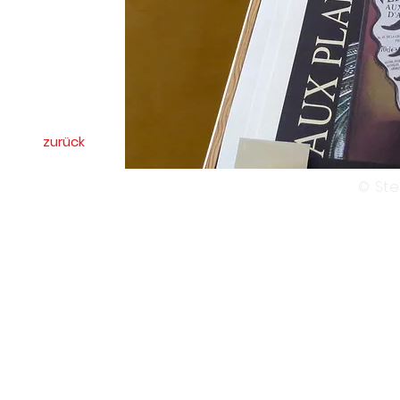
zurück
© Ste