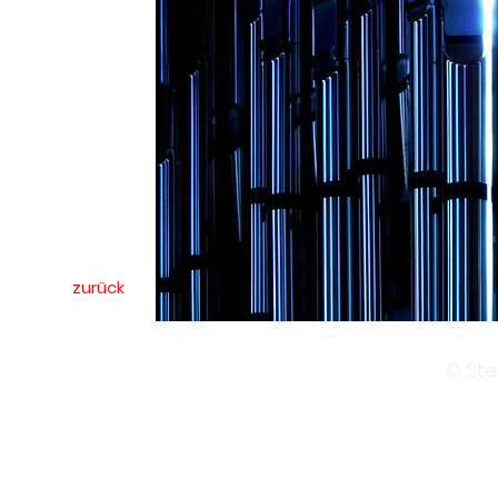
zurück
© Ste