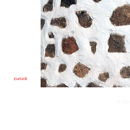
zurück
© Ste